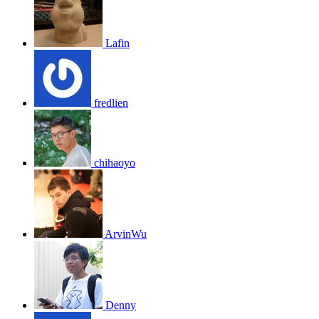
Lafin
fredlien
chihaoyo
ArvinWu
Denny