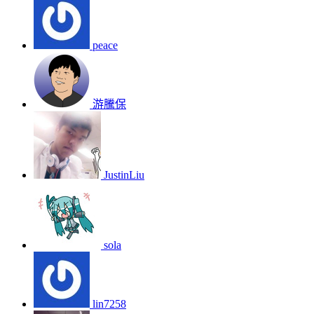
peace
游騰保
JustinLiu
sola
lin7258