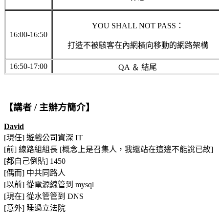
YOU SHALL NOT PASS：
16:00-16:50
打造不被駭客在內網橫向移動的網路架構
16:50-17:00
QA ＆ 結尾
【講者 / 主辦方簡介】
David
[現任] 遊戲公司資深 IT
[前] 線路組組長 [概念上是召集人，我還站在這邊不能說已故]
[都自己倒貼] 1450
[偶而] 中共同路人
[以前] 從電源線管到 mysql
[現在] 從水管管到 DNS
[意外] 睡過立法院