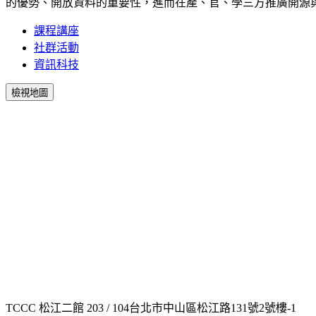
的優勢、開放資料的重要性，進而在產、官、學三方推廣開源
課程講座
社群活動
資訊科技
檢視地圖
TCCC 松江二館 203 / 104台北市中山區松江路131號2號樓-1