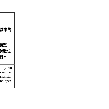
球各城市的
期聚
對數位
們。
nity-run,
- on the
rnalists,
 and open