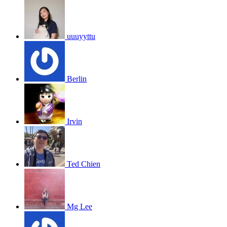
uuuyyttu
Berlin
Irvin
Ted Chien
Mg Lee