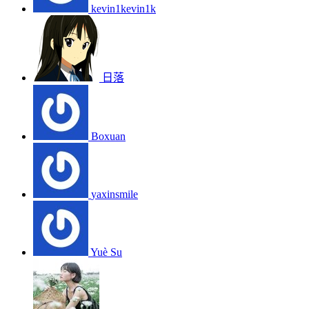
kevin1kevin1k
日落
Boxuan
yaxinsmile
Yuè Su