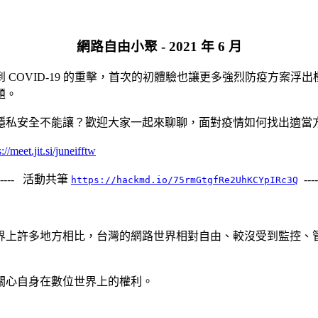
網路自由小聚 - 2021 年 6 月
VID-19 的重擊，首次的初體驗也讓更多強烈防疫方案浮出檯面
題。
隱私安全不能讓？歡迎大家一起來聊聊，面對疫情如何找出適當
s://meet.jit.si/juneifftw
------ 活動共筆
----
https://hackmd.io/75rmGtgfRe2UhKCYpIRc3Q
界上許多地方相比，台灣的網路世界相對自由、較沒受到監控、
關心自身在數位世界上的權利。