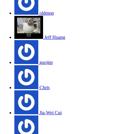
oldmon
Jeff Huang
guojim
Chris
Jia-Wei Cui