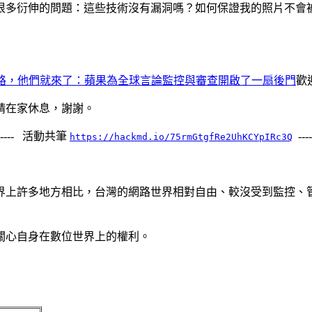
很多衍伸的問題：這些技術沒有漏洞嗎？如何保證我的照片不會
路，他們就來了：蘋果為全球言論監控與審查開啟了一扇後門
歡
請在家休息，謝謝。
------ 活動共筆
----
https://hackmd.io/75rmGtgfRe2UhKCYpIRc3Q
界上許多地方相比，台灣的網路世界相對自由、較沒受到監控、
關心自身在數位世界上的權利。