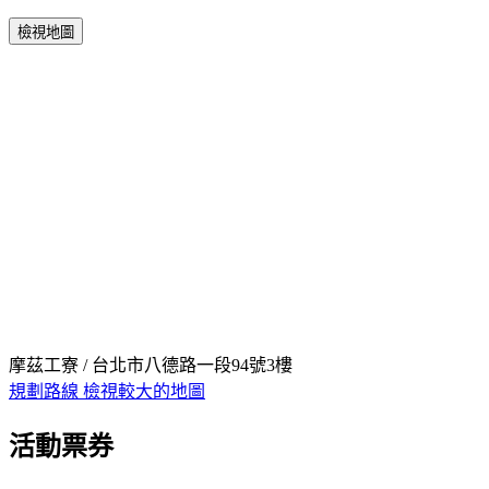
檢視地圖
摩茲工寮 / 台北市八德路一段94號3樓
規劃路線
檢視較大的地圖
活動票券