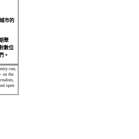
球各城市的
期聚
對數位
們。
nity-run,
- on the
rnalists,
 and open