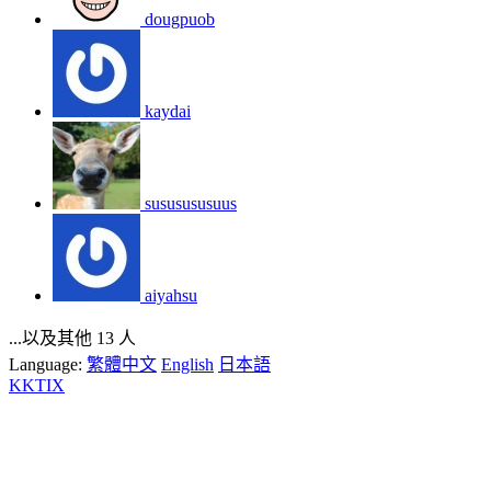
dougpuob
kaydai
sususususuus
aiyahsu
...以及其他 13 人
Language:
繁體中文
English
日本語
KKTIX