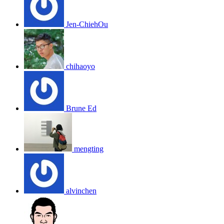
Jen-ChiehOu
chihaoyo
Brune Ed
mengting
alvinchen