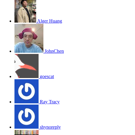
Alger Huang
JohnChen
goescat
Ray Tracy
shynoreply