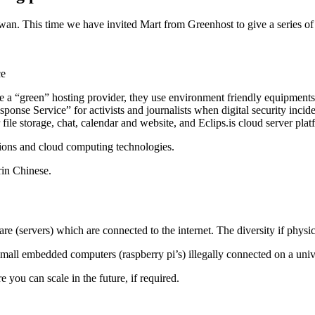
an. This time we have invited Mart from Greenhost to give a series of t
ce
 a “green” hosting provider, they use environment friendly equipments 
nse Service” for activists and journalists when digital security inciden
file storage, chat, calendar and website, and Eclips.is cloud server plat
ations and cloud computing technologies.
rin Chinese.
e (servers) which are connected to the internet. The diversity if physic
om small embedded computers (raspberry pi’s) illegally connected on a uni
 you can scale in the future, if required.