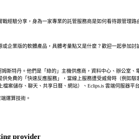
實戰經驗分享，身為一家專業的託管服務商是如何看待跟管理路
源或企業版的軟體產品，具體考量點又是什麼？歡迎一起參加討
vider) ，總部位於阿姆斯特丹。他們是「綠的」主機供應商，資料中
供免費的「快速反應服務」，當線上服務遭受威脅時（例如駭客入
的線上檔案儲存、聊天、共享日曆、網站）、Eclips.is 雲端伺服器平
種雲端運算技術。
ting provider