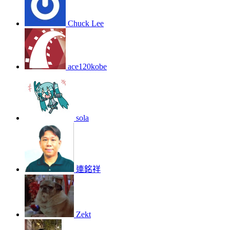
Chuck Lee
ace120kobe
sola
連銘祥
Zekt