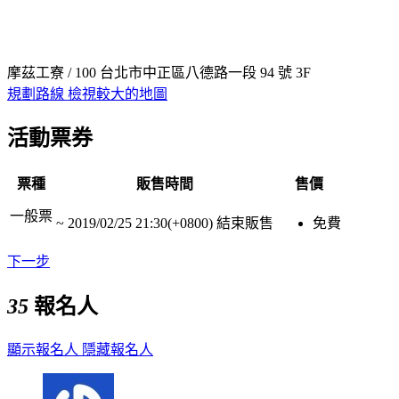
摩茲工寮 / 100 台北市中正區八德路一段 94 號 3F
規劃路線
檢視較大的地圖
活動票券
票種
販售時間
售價
一般票
~
2019/02/25 21:30(+0800)
結束販售
免費
下一步
35
報名人
顯示報名人
隱藏報名人