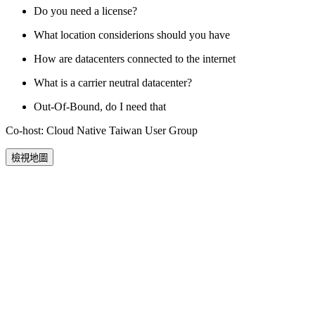
Do you need a license?
What location considerions should you have
How are datacenters connected to the internet
What is a carrier neutral datacenter?
Out-Of-Bound, do I need that
Co-host: Cloud Native Taiwan User Group
檢視地圖