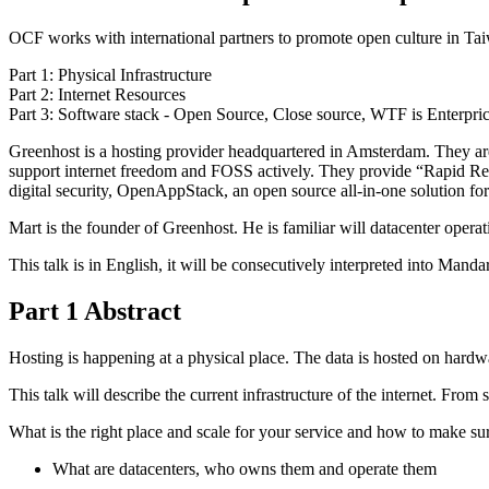
OCF works with international partners to promote open culture in Taiw
Part 1: Physical Infrastructure
Part 2: Internet Resources
Part 3: Software stack - Open Source, Close source, WTF is Enterpri
Greenhost is a hosting provider headquartered in Amsterdam. They are
support internet freedom and FOSS actively. They provide “Rapid Respo
digital security, OpenAppStack, an open source all-in-one solution for 
Mart is the founder of Greenhost. He is familiar will datacenter oper
This talk is in English, it will be consecutively interpreted into Manda
Part 1 Abstract
Hosting is happening at a physical place. The data is hosted on hardwar
This talk will describe the current infrastructure of the internet. Fr
What is the right place and scale for your service and how to make sure
What are datacenters, who owns them and operate them