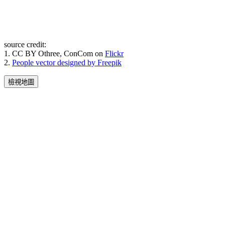
source credit:
1. CC BY Othree, ConCom on
Flickr
2.
People vector designed by Freepik
檢視地圖