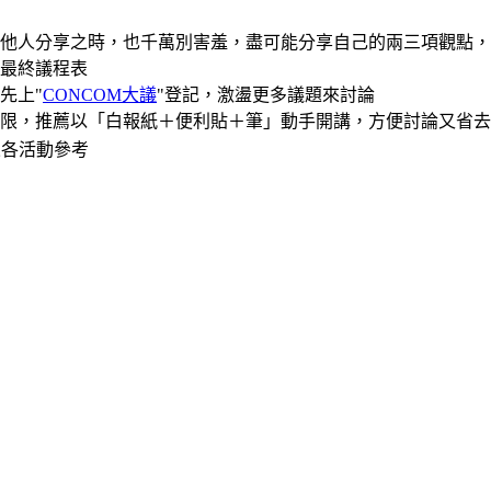
他人分享之時，也千萬別害羞，盡可能分享自己的兩三項觀點，
最終議程表
先上"
CONCOM大議
"登記，激盪更多議題來討論
限，推薦以「白報紙＋便利貼
＋筆
」動手開講，方便討論又省去
來各活動參考