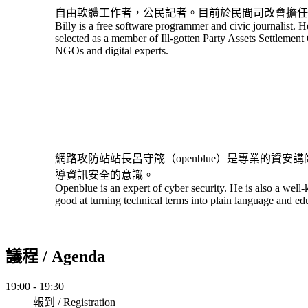
自由軟體工作者，公民記者。目前於民間司改會擔任
Billy is a free software programmer and civic journalist. H
selected as a member of Ill-gotten Party Assets Settlement
NGOs and digital experts.
網路攻防站站長呂守箴（openblue）是專業的
導資訊安全的意識。
Openblue is an expert of cyber security. He is also a wel
good at turning technical terms into plain language and e
議程 / Agenda
19:00 - 19:30
報到 / Registration