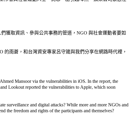
們獲取資訊、參與公共事務的管道，NGO 與社會運動者要如
 NGO 的雨蒼，和台灣資安專家
呂守箴
與我們分享在網路時代裡，
 Ahmed Mansoor via the vulnerabilities in iOS. In the report, the
and Lookout reported the vulnerabilities to Apple, which soon
tate surveillance and digital attacks? While more and more NGOs and
end the freedom and rights of the participants and themselves?