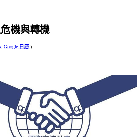
的數位危機與轉機
k
,
Google 日曆
)