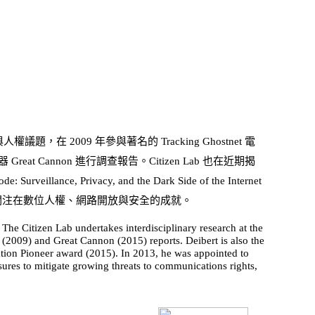
議題，在 2009 年參與著名的 Tracking Ghostnet 電
Cannon 進行調查報告。Citizen Lab 也在近期揭
, Privacy, and the Dark Side of the Internet
他關注在數位人權、網路開放與安全的成就。
. The Citizen Lab undertakes interdisciplinary research at the
 (2009) and Great Cannon (2015) reports. Deibert is also the
ation Pioneer award (2015). In 2013, he was appointed to
ures to mitigate growing threats to communications rights,