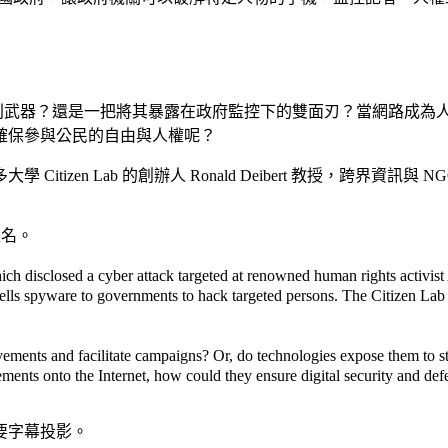
有利武器？還是一把將其暴露在政府監控下的雙面刃？當網路成為人
確保參與公民的自由與人權呢？
zen Lab 的創辦人 Ronald Deibert 教授，跨界資訊與
報名。
ich disclosed a cyber attack targeted at renowned human rights activist
lls spyware to governments to hack targeted persons. The Citizen Lab 
ements and facilitate campaigns? Or, do technologies expose them to s
ments onto the Internet, how could they ensure digital security and def
要字幕投影
。