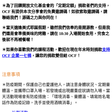
＊為了回饋開放文化基金會的「定期定額」捐款者們的支持，
OCF 有提供本次分享會的免費邀請碼！如欲索取邀請碼，請
聯絡我們！源碼之力與你同在！
＊當天適逢美式耶誕假期，雖然我們信奉的是開源教，但是我
們還是會準備美味的烤雞，請在 18:30 入場開始食用，完食之
後就不再補餐喔！
＊如果你喜歡我們的課程活動，歡迎在現在年末時刻捐款
支持
OCF 企業一七捐
，讓您的捐款雙倍給 OCF！
注意事項
＊防疫期間，保護自己也愛護他人，請注意身體狀況、定期量
體溫，並攜帶口罩入場，若發燒或出現嚴重症狀請勿入場。當
天活動現場會有防疫措施：「環境消毒、量體溫、填寫姓名電
話作為防疫記錄，洗手並使用酒精消毒」。